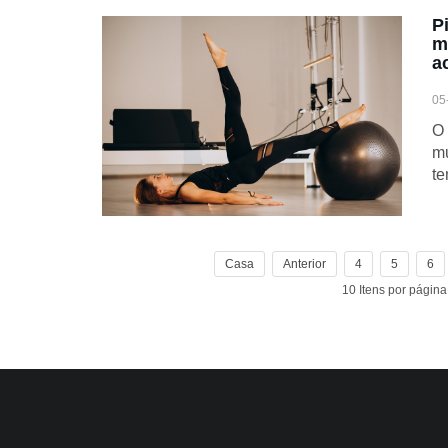
P
m
a
05
O 
m
te
Casa
Anterior
4
5
6
10 Itens por págin