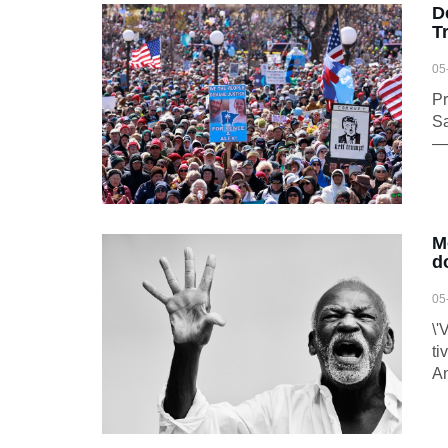
D
T
05
Pr
Sa
—
M
d
05
\'
ti
An