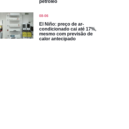
petróleo
08-06
El Niño: preço de ar-
condicionado cai até 17%,
mesmo com previsão de
calor antecipado