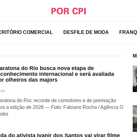
CRITÓRIO COMERCIAL
DESFILE DE MODA
FRANQ
M
aratona do Rio busca nova etapa de
econhecimento internacional e será avaliada
or olheiros das majors
-04
ratona do Rio: recorde de corredores e de premiação
ra a edição de 2026 — Foto: Fabiano Rocha / Agência O
lobo
ida do ativista Ivanir dos Santos vai virar filme