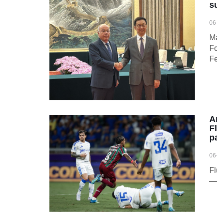
s
06
Ma
F
Fe
A
F
p
06
Fl
—