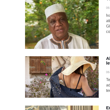
06
Iv
at
Gl
c
A
l
06
Te
ad
te
E