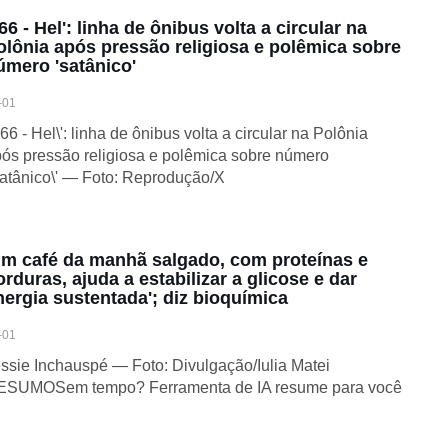
66 - Hel': linha de ônibus volta a circular na
olônia após pressão religiosa e polêmica sobre
úmero 'satânico'
-01
666 - Hel\': linha de ônibus volta a circular na Polônia
ós pressão religiosa e polêmica sobre número
satânico\' — Foto: Reprodução/X
Um café da manhã salgado, com proteínas e
orduras, ajuda a estabilizar a glicose e dar
nergia sustentada'; diz bioquímica
-01
ssie Inchauspé — Foto: Divulgação/Iulia Matei
ESUMOSem tempo? Ferramenta de IA resume para você