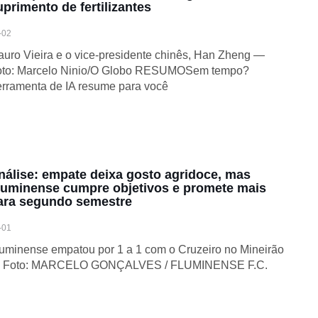
uprimento de fertilizantes
-02
uro Vieira e o vice-presidente chinês, Han Zheng —
oto: Marcelo Ninio/O Globo RESUMOSem tempo?
rramenta de IA resume para você
nálise: empate deixa gosto agridoce, mas
luminense cumpre objetivos e promete mais
ara segundo semestre
-01
uminense empatou por 1 a 1 com o Cruzeiro no Mineirão
 Foto: MARCELO GONÇALVES / FLUMINENSE F.C.