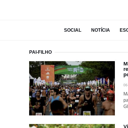
SOCIAL
NOTÍCIA
ES
PAI-FILHO
M
r
p
06
Ma
pa
G
V