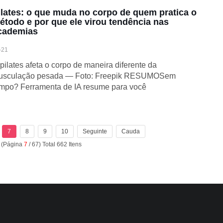
ilates: o que muda no corpo de quem pratica o
étodo e por que ele virou tendência nas
cademias
-21
pilates afeta o corpo de maneira diferente da
usculação pesada — Foto: Freepik RESUMOSem
mpo? Ferramenta de IA resume para você
7
8
9
10
Seguinte
Cauda
a (Página
7
/ 67) Total 662 Itens