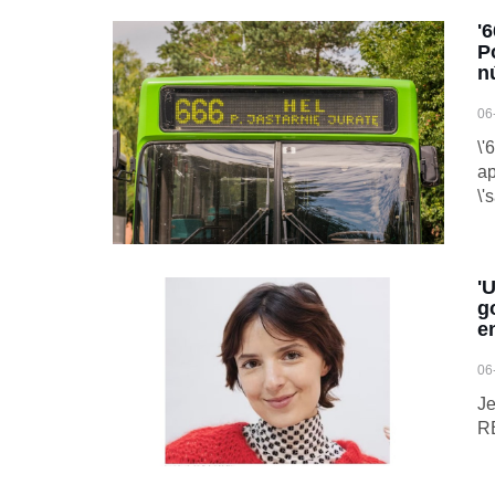
'6
P
n
06
\'
ap
\'
'
g
e
06
Je
R